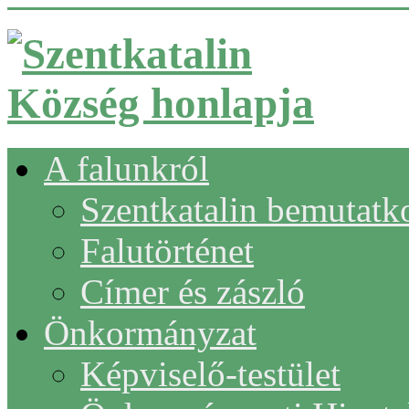
A falunkról
Szentkatalin bemutatk
Falutörténet
Címer és zászló
Önkormányzat
Képviselő-testület