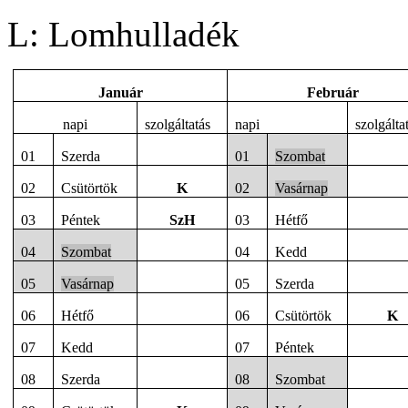
L: Lomhulladék
Január
Február
napi
szolgáltatás
napi
szolgálta
01
Szerda
01
Szombat
02
Csütörtök
K
02
Vasárnap
03
Péntek
SzH
03
Hétfő
04
Szombat
04
Kedd
05
Vasárnap
05
Szerda
06
Hétfő
06
Csütörtök
K
07
Kedd
07
Péntek
08
Szerda
08
Szombat