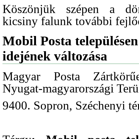
Köszönjük szépen a dönt
kicsiny falunk további fejl
Mobil Posta településen 
idejének változása
Magyar Posta Zártkörű
Nyugat-magyarországi Terül
9400. Sopron, Széchenyi té