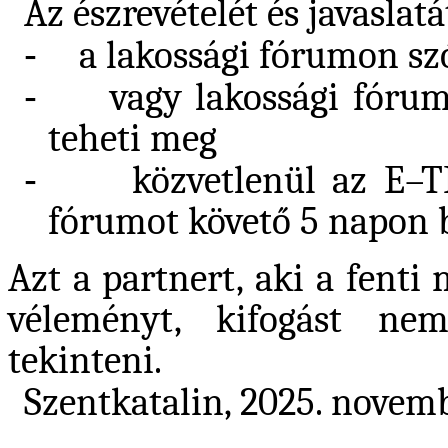
Az észrevételét és javaslatá
-
a lakossági fórumon sz
-
vagy lakossági fóru
teheti meg
-
közvetlenül az E–TÉ
fórumot követő 5 napon b
Azt a partnert, aki a fent
véleményt, kifogást ne
tekinteni.
Szentkatalin, 2025. novemb