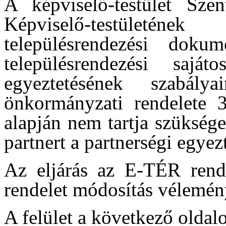
A képviselő-testület Sze
Képviselő-testületéne
településrendezési dok
településrendezési saját
egyeztetésének szabály
önkormányzati rendelete 3
alapján nem tartja szükség
partnert a partnerségi egyezt
Az eljárás az E-TÉR rends
rendelet módosítás vélemén
A felület a következő oldalo