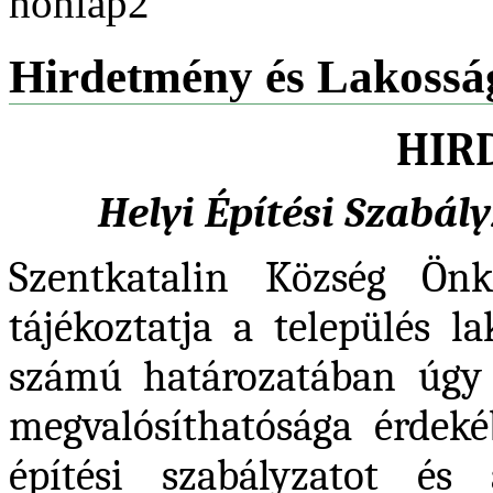
Hirdetmény és Lakossá
HIR
Helyi Építési Szabál
Szentkatalin Község Önko
tájékoztatja a település l
számú határozatában úgy d
megvalósíthatósága érdeké
építési szabályzatot és