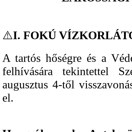
⚠️
I. FOKÚ VÍZKORLÁT
A tartós hőségre és a Véde
felhívására tekintettel S
augusztus 4-től visszavonás
el.