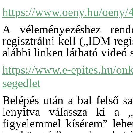
https://www.oeny.hu/oeny/4
A véleményezéshez rende
regisztrálni kell („IDM re
alábbi linken látható videó 
https://www.e-epites.hu/on
segedlet
Belépés után a bal felső s
lenyitva válassza ki a „
figyelemmel kísérem” lehe