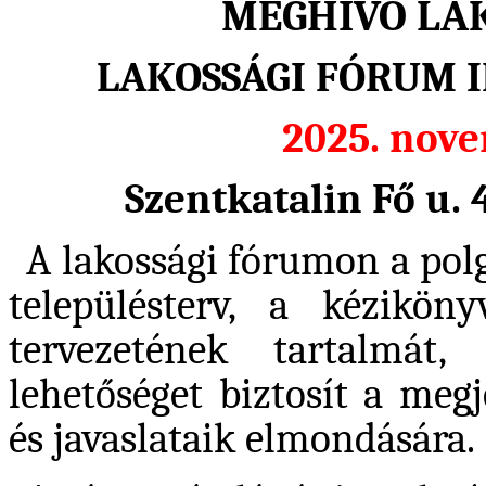
MEGHÍVÓ LA
LAKOSSÁGI FÓRUM I
2025. nove
Szentkatalin Fő u. 
A lakossági fórumon a polg
településterv, a kézikön
tervezetének tartalmát,
lehetőséget biztosít a meg
és javaslataik elmondására.