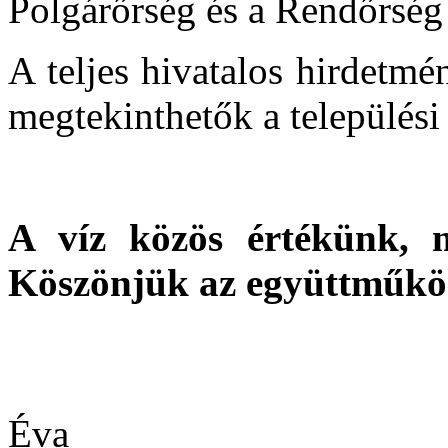
Polgárőrség és a Rendőrség 
A teljes hivatalos hirdetmé
megtekinthetők a település
A víz közös értékünk, m
Köszönjük az együttműköd
Va
Éva