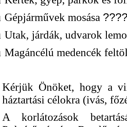
ü
Gépjárművek mosása
???
ü
Utak, járdák, udvarok lemo
ü
Magáncélú medencék feltölt
Kérjük Önöket, hogy a viz
háztartási célokra (ivás, főz
A korlátozások betartás