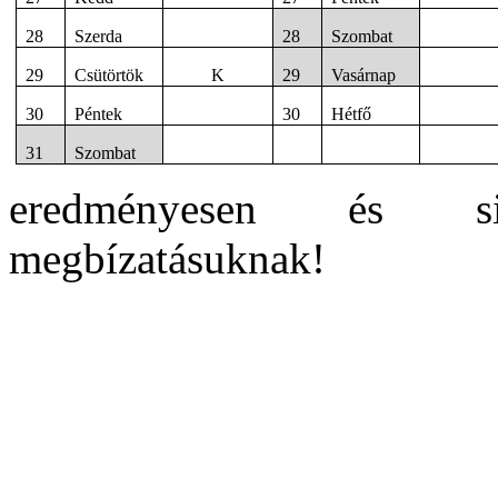
28
Szerda
28
Szombat
29
Csütörtök
K
29
Vasárnap
30
Péntek
30
Hétfő
31
Szombat
eredményesen és si
megbízatásuknak!