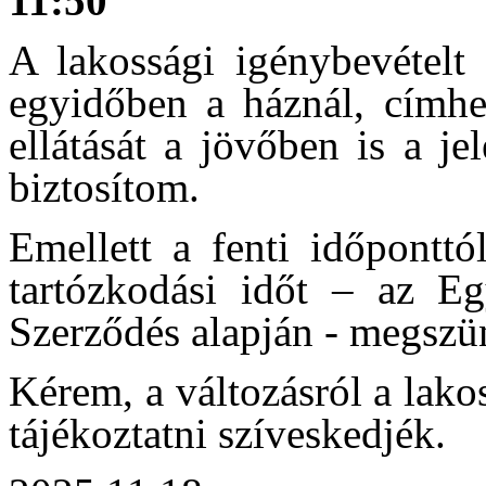
11:50
A lakossági igénybevételt 
egyidőben a háznál, címhe
ellátását a jövőben is a j
biztosítom.
Emellett a fenti időponttó
tartózkodási időt – az Eg
Szerződés alapján - megszü
Kérem, a változásról a lak
tájékoztatni szíveskedjék.