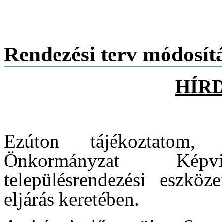
Rendezési terv módosít
HÍR
Ezúton tájékoztatom,
Önkormányzat Képvise
településrendezési eszköze
eljárás keretében.