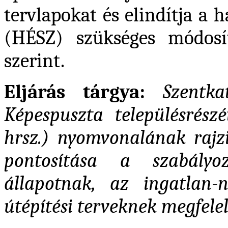
tervlapokat és elindítja a 
(HÉSZ) szükséges módosít
szerint.
Eljárás tárgya:
Szentka
Képespuszta településrészé
hrsz.) nyomvonalának rajzi
pontosítása a szabályo
állapotnak, az ingatlan-
útépítési terveknek megfele