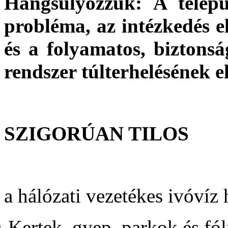
Hangsúlyozzuk: A telepü
probléma, az intézkedés
és a folyamatos, biztonság
rendszer túlterhelésének 
SZIGORÚAN TILOS
a hálózati vezetékes ivóvíz 
ü
Kertek, gyep, parkok és fól