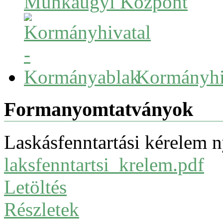
Munkaügyi Központ
Kormányhi
Formanyomtatványok
Laskásfenntartási kérelem 
laksfenntartsi_krelem.pdf
Letöltés
Részletek