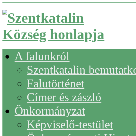
A falunkról
Szentkatalin bemutatk
Falutörténet
Címer és zászló
Önkormányzat
Képviselő-testület