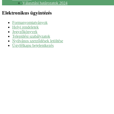
Választási határozatok 2024
Elektronikus ügyintézés
Formanyomtatványok
Helyi rendeletek
Jegyzőkönyvek
Települési szabályzatok
Nyilvános szerződések letöltése
Ügyfélkapu bejelentkezés