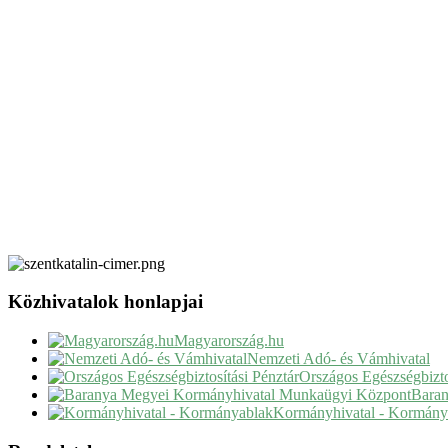
Közhivatalok honlapjai
Magyarország.hu
Nemzeti Adó- és Vámhivatal
Országos Egészségbizto
Baran
Kormányhivatal - Kormány