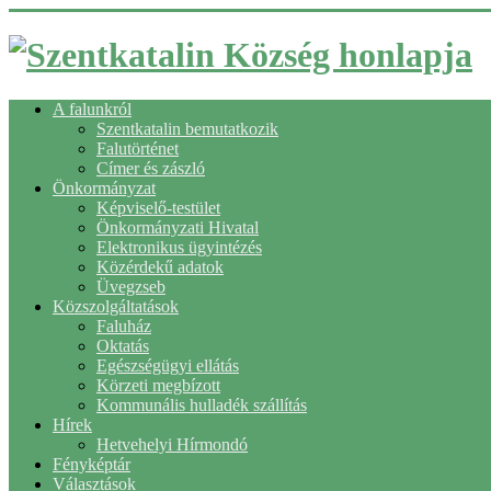
A falunkról
Szentkatalin bemutatkozik
Falutörténet
Címer és zászló
Önkormányzat
Képviselő-testület
Önkormányzati Hivatal
Elektronikus ügyintézés
Közérdekű adatok
Üvegzseb
Közszolgáltatások
Faluház
Oktatás
Egészségügyi ellátás
Körzeti megbízott
Kommunális hulladék szállítás
Hírek
Hetvehelyi Hírmondó
Fényképtár
Választások