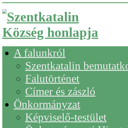
A falunkról
Szentkatalin bemutatk
Falutörténet
Címer és zászló
Önkormányzat
Képviselő-testület