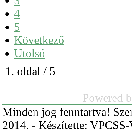
3
4
5
Következő
Utolsó
1. oldal / 5
Powered 
Minden jog fenntartva! Sz
2014. - Készítette: VPCS