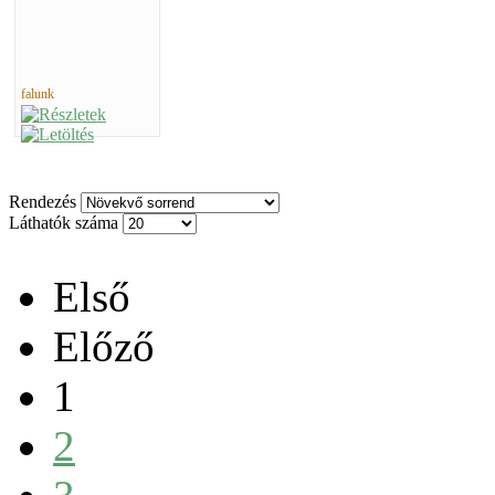
falunk
Rendezés
Láthatók száma
Első
Előző
1
2