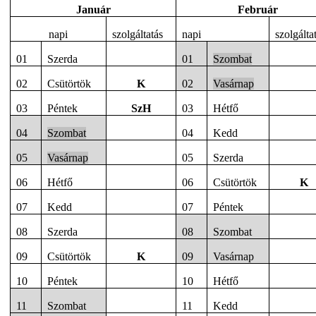
Január
Február
napi
szolgáltatás
napi
szolgálta
01
Szerda
01
Szombat
02
Csütörtök
K
02
Vasárnap
03
Péntek
SzH
03
Hétfő
04
Szombat
04
Kedd
05
Vasárnap
05
Szerda
06
Hétfő
06
Csütörtök
K
07
Kedd
07
Péntek
08
Szerda
08
Szombat
09
Csütörtök
K
09
Vasárnap
10
Péntek
10
Hétfő
11
Szombat
11
Kedd