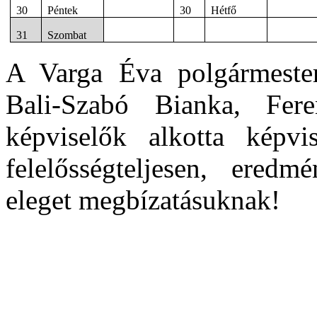
30
Péntek
30
Hétfő
31
Szombat
A Varga Éva polgármester
Bali-Szabó Bianka, Fer
képviselők alkotta képvi
felelősségteljesen, ered
eleget megbízatásuknak!