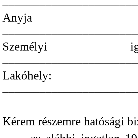
______________________
Anyja
______________________
Személyi ig
______________________
Lakóhely:
______________________
Kérem részemre hatósági biz