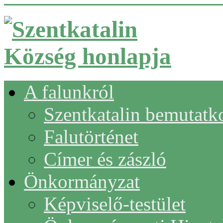
A falunkról
Szentkatalin bemutatk
Falutörténet
Címer és zászló
Önkormányzat
Képviselő-testület