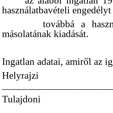
az alábbi ingatlan 1
használatbavételi engedélyt 
továbbá a haszná
másolatának kiadását.
Ingatlan adatai, amiről az ig
Helyra
______________________
Tulajdo
______________________