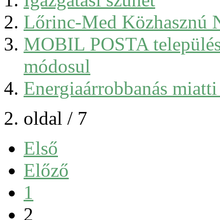
Lőrinc-Med Közhasznú Non
MOBIL POSTA településen
módosul
Energiaárrobbanás miatti
2. oldal / 7
Első
Előző
1
2