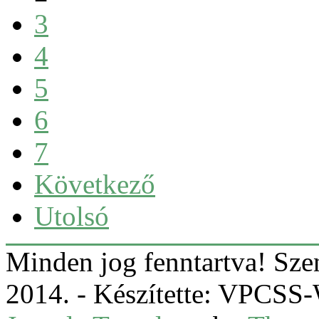
3
4
5
6
7
Következő
Utolsó
Minden jog fenntartva! Sz
2014. - Készítette: VPCS