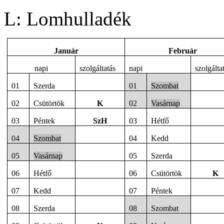
L: Lomhulladék
Január
Február
napi
szolgáltatás
napi
szolgálta
01
Szerda
01
Szombat
02
Csütörtök
K
02
Vasárnap
03
Péntek
SzH
03
Hétfő
04
Szombat
04
Kedd
05
Vasárnap
05
Szerda
06
Hétfő
06
Csütörtök
K
07
Kedd
07
Péntek
08
Szerda
08
Szombat