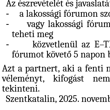
Az észrevételét és javaslatá
-
a lakossági fórumon sz
-
vagy lakossági fóru
teheti meg
-
közvetlenül az E–TÉ
fórumot követő 5 napon b
Azt a partnert, aki a fent
véleményt, kifogást ne
tekinteni.
Szentkatalin, 2025. novemb