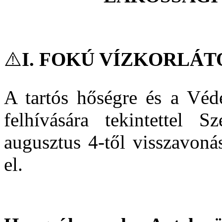
⚠️
I. FOKÚ VÍZKORLÁT
A tartós hőségre és a Véde
felhívására tekintettel S
augusztus 4-től visszavonás
el.