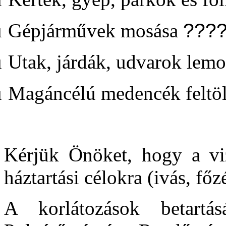
ü
Gépjárművek mosása
???
ü
Utak, járdák, udvarok lemo
ü
Magáncélú medencék feltölt
Kérjük Önöket, hogy a viz
háztartási célokra (ivás, főz
A korlátozások betartás