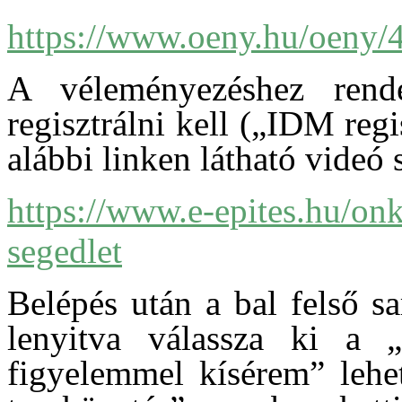
https://www.oeny.hu/oeny/4
A véleményezéshez rende
regisztrálni kell („IDM re
alábbi linken látható videó 
https://www.e-epites.hu/on
segedlet
Belépés után a bal felső s
lenyitva válassza ki a „
figyelemmel kísérem” lehe