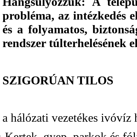
Hangsúlyozzuk: A telepü
probléma, az intézkedés
és a folyamatos, biztonság
rendszer túlterhelésének 
SZIGORÚAN TILOS
a hálózati vezetékes ivóvíz 
ü
Kertek, gyep, parkok és fól