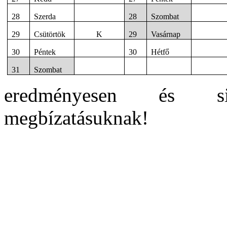
28
Szerda
28
Szombat
29
Csütörtök
K
29
Vasárnap
30
Péntek
30
Hétfő
31
Szombat
eredményesen és si
megbízatásuknak!