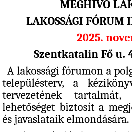
MEGHÍVÓ LA
LAKOSSÁGI FÓRUM I
2025. nove
Szentkatalin Fő u. 
A lakossági fórumon a polg
településterv, a kézikön
tervezetének tartalmát,
lehetőséget biztosít a meg
és javaslataik elmondására.