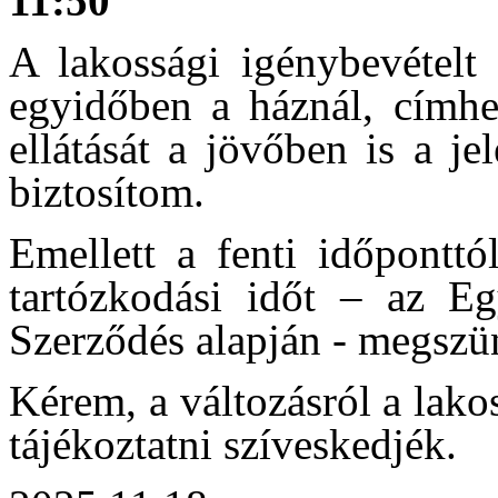
11:50
A lakossági igénybevételt 
egyidőben a háznál, címhe
ellátását a jövőben is a j
biztosítom.
Emellett a fenti időponttó
tartózkodási időt – az Eg
Szerződés alapján - megszü
Kérem, a változásról a lak
tájékoztatni szíveskedjék.