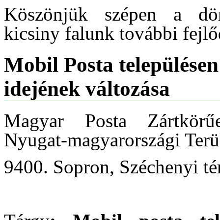
Köszönjük szépen a dönt
kicsiny falunk további fejl
Mobil Posta településen 
idejének változása
Magyar Posta Zártkörű
Nyugat-magyarországi Terül
9400. Sopron, Széchenyi té