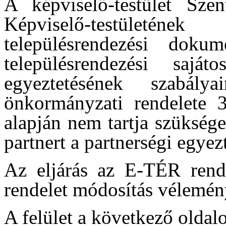
A képviselő-testület Sze
Képviselő-testületéne
településrendezési dok
településrendezési saját
egyeztetésének szabály
önkormányzati rendelete 3
alapján nem tartja szükség
partnert a partnerségi egyezt
Az eljárás az E-TÉR rends
rendelet módosítás vélemén
A felület a következő oldalo