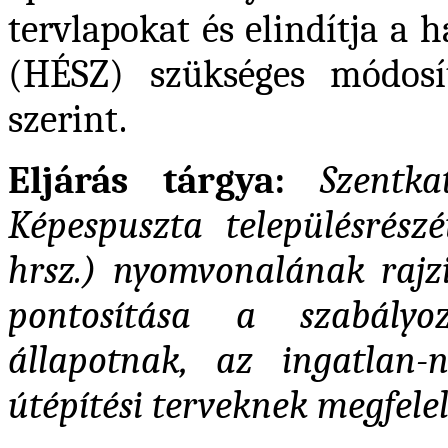
tervlapokat és elindítja a 
(HÉSZ) szükséges módosít
szerint.
Eljárás tárgya:
Szentka
Képespuszta településrészé
hrsz.) nyomvonalának rajzi
pontosítása a szabályo
állapotnak, az ingatlan-
útépítési terveknek megfele