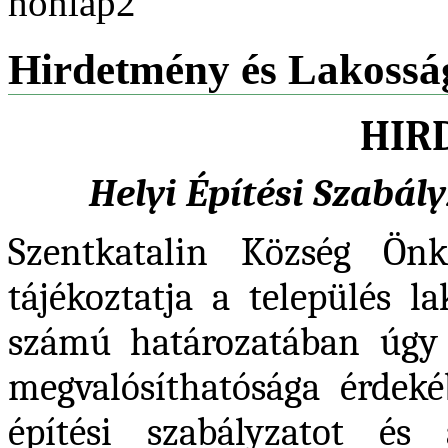
Hirdetmény és Lakossá
HIR
Helyi Építési Szabál
Szentkatalin Község Önko
tájékoztatja a település l
számú határozatában úgy d
megvalósíthatósága érdeké
építési szabályzatot és