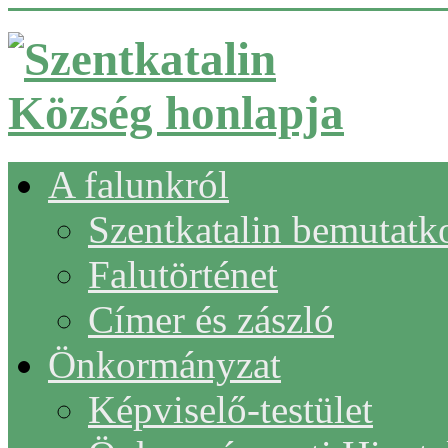
A falunkról
Szentkatalin bemutatk
Falutörténet
Címer és zászló
Önkormányzat
Képviselő-testület