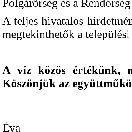
Polgárőrség és a Rendőrség 
A teljes hivatalos hirdetmé
megtekinthetők a település
A víz közös értékünk, m
Köszönjük az együttműköd
Va
Éva