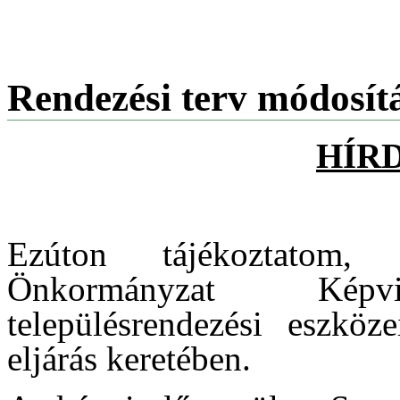
Rendezési terv módosít
HÍR
Ezúton tájékoztatom,
Önkormányzat Képvise
településrendezési eszköze
eljárás keretében.