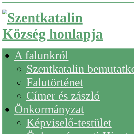
A falunkról
Szentkatalin bemutatk
Falutörténet
Címer és zászló
Önkormányzat
Képviselő-testület