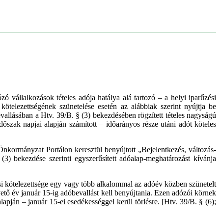
ó vállalkozások tételes adója hatálya alá tartozó – a helyi iparűzési
ötelezettségének szünetelése esetén az alábbiak szerint nyújtja be
evallásában a Htv. 39/B. § (3) bekezdésében rögzített tételes nagyságú
dőszak napjai alapján számított – időarányos része utáni adót köteles
nkormányzat Portálon keresztül benyújtott „Bejelentkezés, változás-
3) bekezdése szerinti egyszerűsített adóalap-meghatározást kívánja
 kötelezettsége egy vagy több alkalommal az adóév közben szünetelt
vető év január 15-ig adóbevallást kell benyújtania. Ezen adózói körnek
apján – január 15-ei esedékességgel kerül törlésre. [Htv. 39/B. § (6);