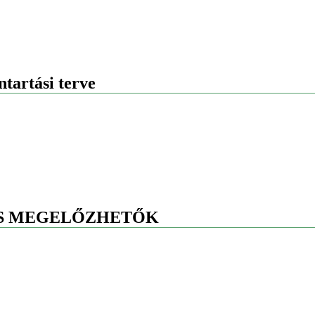
tartási terve
IS MEGELŐZHETŐK