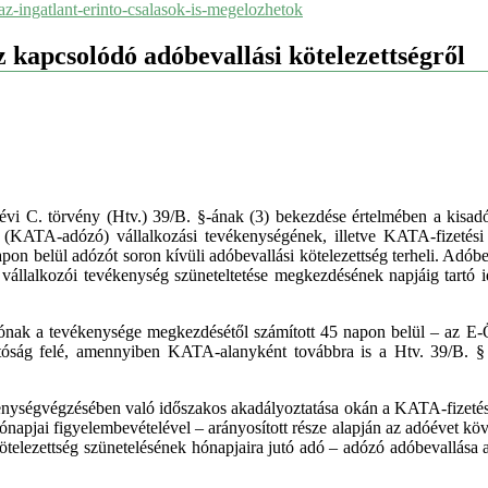
z-ingatlant-erinto-csalasok-is-megelozhetok
kapcsolódó adóbevallási kötelezettségről
évi C. törvény (Htv.) 39/B. §-ának (3) bekezdése értelmében a kisadóz
ó (KATA-adózó) vállalkozási tevékenységének, illetve KATA-fizetési k
pon belül adózót soron kívüli adóbevallási kötelezettség terheli. Adób
 a vállalkozói tevékenység szüneteltetése megkezdésének napjáig tartó i
ozónak a tevékenysége megkezdésétől számított 45 napon belül – az E-Ö
tóság felé, amennyiben KATA-alanyként továbbra is a Htv. 39/B. § (
nységvégzésében való időszakos akadályoztatása okán a KATA-fizetési
ónapjai figyelembevételével – arányosított része alapján az adóévet kö
ötelezettség szünetelésének hónapjaira jutó adó – adózó adóbevallása al