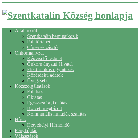
A falunkról
Szentkatalin bemutatkozik
Falutörténet
Címer és zászló
Önkormányzat
Képviselő-testület
Önkormányzati Hivatal
Elektronikus ügyintézés
Közérdekű adatok
Üvegzseb
Közszolgáltatások
Faluház
Oktatás
Egészségügyi ellátás
Körzeti megbízott
Kommunális hulladék szállítás
Hírek
Hetvehelyi Hírmondó
Fényképtár
Választások