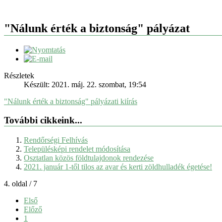
"Nálunk érték a biztonság" pályázat
Részletek
Készült: 2021. máj. 22. szombat, 19:54
"Nálunk érték a biztonság" pályázati kiírás
További cikkeink...
Rendőrségi Felhívás
Településképi rendelet módosítása
Osztatlan közös földtulajdonok rendezése
2021. január 1-től tilos az avar és kerti zöldhulladék égetése!
4. oldal / 7
Első
Előző
1