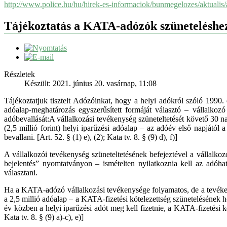
http://www.police.hu/hu/hirek-es-informaciok/bunmegelozes/aktualis/a
Tájékoztatás a KATA-adózók szüneteléshez 
Részletek
Készült: 2021. június 20. vasárnap, 11:08
Tájékoztatjuk tisztelt Adózóinkat, hogy a helyi adókról szóló 1990. 
adóalap-meghatározás egyszerűsített formáját választó – vállalkoz
adóbevallását:A vállalkozási tevékenység szüneteltetését követő 30 na
(2,5 millió forint) helyi iparűzési adóalap – az adóév első napjától
bevallani. [Art. 52. § (1) e), (2); Kata tv. 8. § (9) d), f)]
A vállalkozói tevékenység szüneteltetésének befejeztével a vállalk
bejelentés” nyomtatványon – ismételten nyilatkoznia kell az adóha
választani.
Ha a KATA-adózó vállalkozási tevékenysége folyamatos, de a tevéke
a 2,5 millió adóalap – a KATA-fizetési kötelezettség szünetelésének h
év közben a helyi iparűzési adót meg kell fizetnie, a KATA-fizetési k
Kata tv. 8. § (9) a)-c), e)]