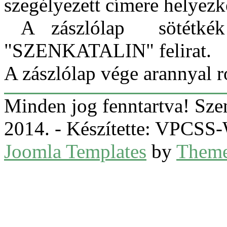
szegélyezett címere helyezk
A zászlólap sötétkék m
"SZENKATALIN" felirat.
A zászlólap vége arannyal ro
Minden jog fenntartva! Sz
2014. - Készítette: VPCS
Joomla Templates
by
Theme