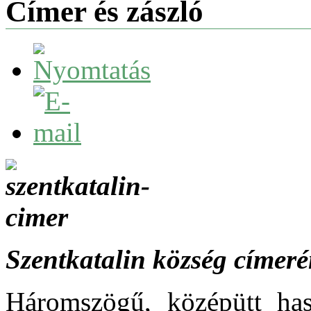
Címer és zászló
Szentkatalin község címeré
Háromszögű, középütt hasí