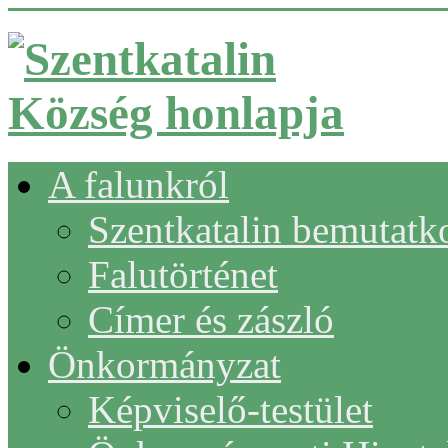
A falunkról
Szentkatalin bemutatk
Falutörténet
Címer és zászló
Önkormányzat
Képviselő-testület