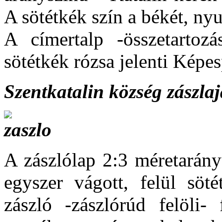
A sötétkék szín a békét, nyu
A címertalp -összetartozá
sötétkék rózsa jelenti Képes
Szentkatalin község zászlaj
A zászlólap 2:3 méretarány
egyszer vágott, felül söté
zászló -zászlórúd felöli-