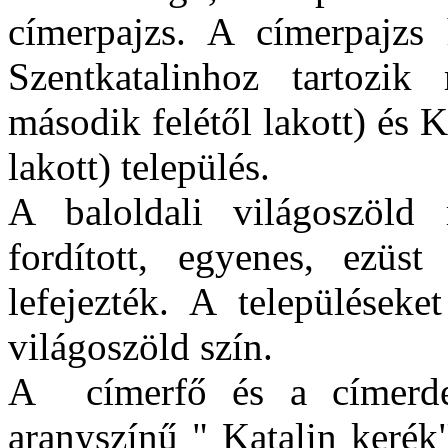
címerpajzs. A címerpajzs 
Szentkatalinhoz tartozi
második felétől lakott) és K
lakott) település.
A baloldali világoszöld 
fordított, egyenes, ezüst
lefejezték. A településeke
világoszöld szín.
A címerfő és a címerder
aranyszínű " Katalin kerék