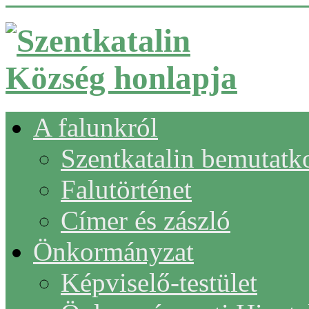
A falunkról
Szentkatalin bemutatk
Falutörténet
Címer és zászló
Önkormányzat
Képviselő-testület