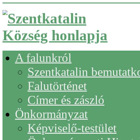
A falunkról
Szentkatalin bemutatk
Falutörténet
Címer és zászló
Önkormányzat
Képviselő-testület