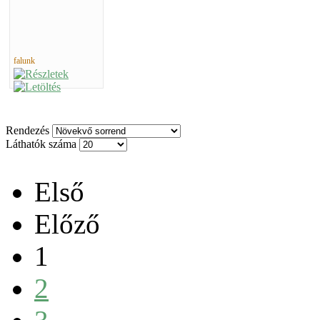
falunk
Rendezés
Láthatók száma
Első
Előző
1
2