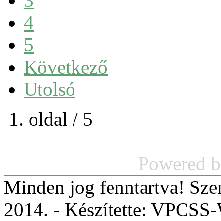
3
4
5
Következő
Utolsó
1. oldal / 5
Powered 
Minden jog fenntartva! Sz
2014. - Készítette: VPCS