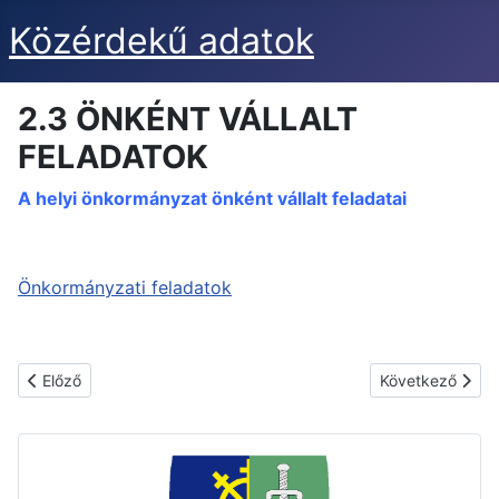
Közérdekű adatok
2.3 ÖNKÉNT VÁLLALT
FELADATOK
A helyi önkormányzat önként vállalt feladatai
Önkormányzati feladatok
Előző cikk: 2.4. A HATÓSÁGI ÜGYEK INTÉZÉSÉNEK RENDJÉV
Következő cikk
Előző
Következő