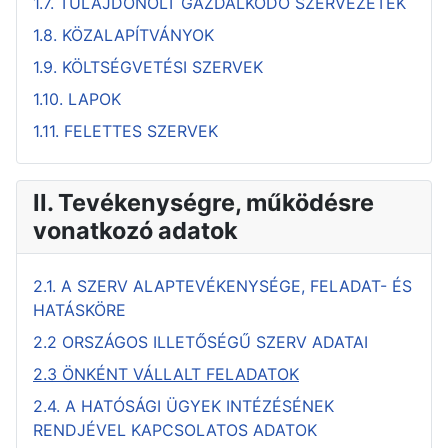
1.7. TULAJDONOLT GAZDÁLKODÓ SZERVEZETEK
1.8. KÖZALAPÍTVÁNYOK
1.9. KÖLTSÉGVETÉSI SZERVEK
1.10. LAPOK
1.11. FELETTES SZERVEK
II. Tevékenységre, működésre
vonatkozó adatok
2.1. A SZERV ALAPTEVÉKENYSÉGE, FELADAT- ÉS
HATÁSKÖRE
2.2 ORSZÁGOS ILLETŐSÉGŰ SZERV ADATAI
2.3 ÖNKÉNT VÁLLALT FELADATOK
2.4. A HATÓSÁGI ÜGYEK INTÉZÉSÉNEK
RENDJÉVEL KAPCSOLATOS ADATOK