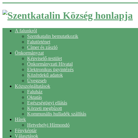
A falunkról
Szentkatalin bemutatkozik
Falutörténet
Címer és zászló
Önkormányzat
Képviselő-testület
Önkormányzati Hivatal
Elektronikus ügyintézés
Közérdekű adatok
Üvegzseb
Közszolgáltatások
Faluház
Oktatás
Egészségügyi ellátás
Körzeti megbízott
Kommunális hulladék szállítás
Hírek
Hetvehelyi Hírmondó
Fényképtár
Választások