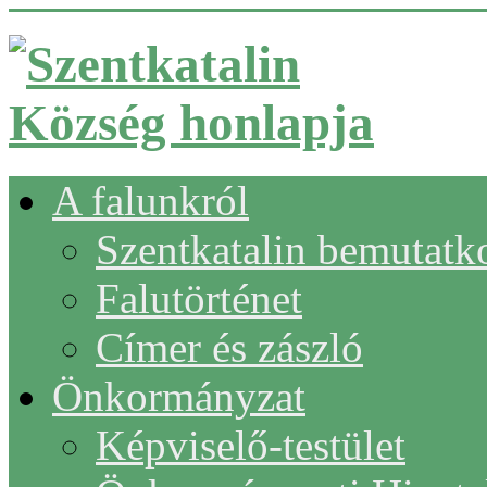
A falunkról
Szentkatalin bemutatk
Falutörténet
Címer és zászló
Önkormányzat
Képviselő-testület