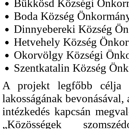
Bükkösd Községi Önkor
Boda Község Önkormány
Dinnyebereki Község Ö
Hetvehely Község Önko
Okorvölgy Községi Önk
Szentkatalin Község Ön
A projekt legfőbb célja a
lakosságának bevonásával, a
intézkedés kapcsán megvaló
„Közösségek szomszé